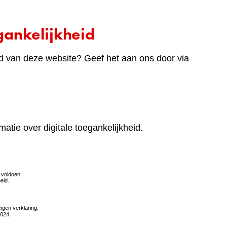
ankelijkheid
d van deze website? Geef het aan ons door via
matie over digitale toegankelijkheid.
(verwijst
naar
een
andere
website)