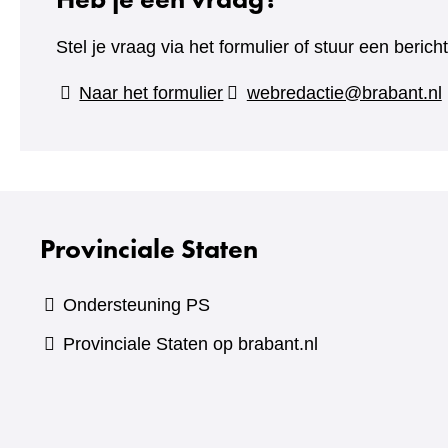
Stel je vraag via het formulier of stuur een beric
(verwijst
Naar het formulier
webredactie@brabant.nl
naar
een
andere
website)
Provinciale Staten
Ondersteuning PS
Provinciale Staten op brabant.nl