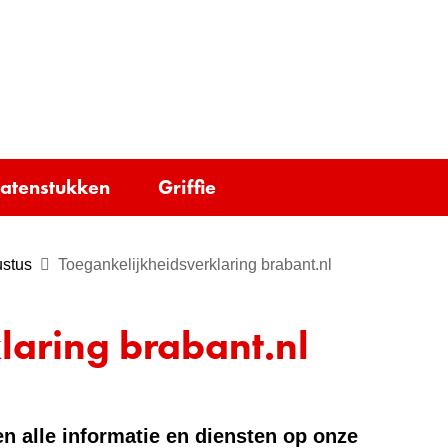
Ga
naar
e)
de
inhoud
tatenstukken
Griffie
ustus
Toegankelijkheidsverklaring brabant.nl
laring brabant.nl
n alle informatie en diensten op onze