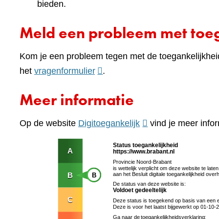
bieden.
Meld een probleem met toeg
Kom je een probleem tegen met de toegankelijkhei
(verwijst
het
vragenformulier
.
naar
Meer informatie
een
andere
(verwijst
Op de website
Digitoegankelijk
vind je meer infor
website)
naar
een
andere
website)