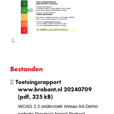
(verw
andere
naar
website)
een
ande
webs
Bestanden
Toetsingsrapport
www.brabant.nl 20240709
(pdf, 325 kB)
WCAG 2.2 onderzoek niveau AA Demo