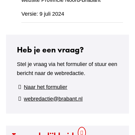
website Provincie Noord-Brabant
Versie: 9 juli 2024
Heb je een vraag?
Stel je vraag via het formulier of stuur een
bericht naar de webredactie.
(verwijst
Naar het formulier
naar
webredactie@brabant.nl
een
andere
website)