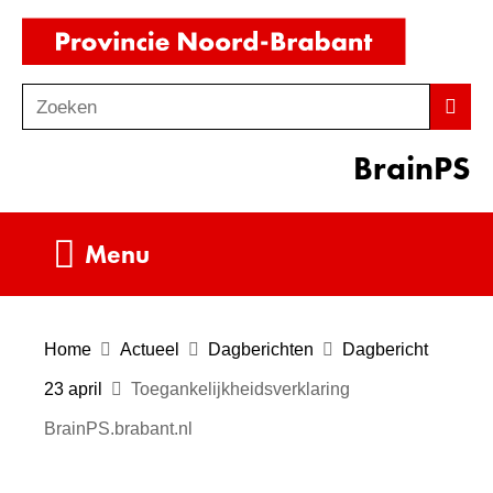
Ga
(naar
naar
homepag
de
Zoeken
Z
Zoek
inhoud
o
BrainPS
e
k
e
Uitklappen
Menu
n
Home
Actueel
Dagberichten
Dagbericht
23 april
Toegankelijkheidsverklaring
BrainPS.brabant.nl