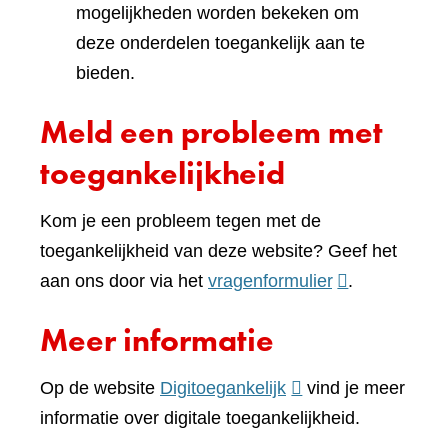
mogelijkheden worden bekeken om
deze onderdelen toegankelijk aan te
bieden.
Meld een probleem met
toegankelijkheid
Kom je een probleem tegen met de
toegankelijkheid van deze website? Geef het
(verwijst
aan ons door via het
vragenformulier
.
naar
Meer informatie
een
andere
(verwijst
Op de website
Digitoegankelijk
vind je meer
website)
naar
informatie over digitale toegankelijkheid.
een