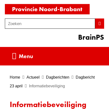
Ga
(naar
naar
homepag
de
Zoeken
Z
Zoek
inhoud
o
BrainPS
e
k
e
Uitklappen
Menu
n
Home
Actueel
Dagberichten
Dagbericht
23 april
Informatiebeveiliging
Informatiebeveiliging