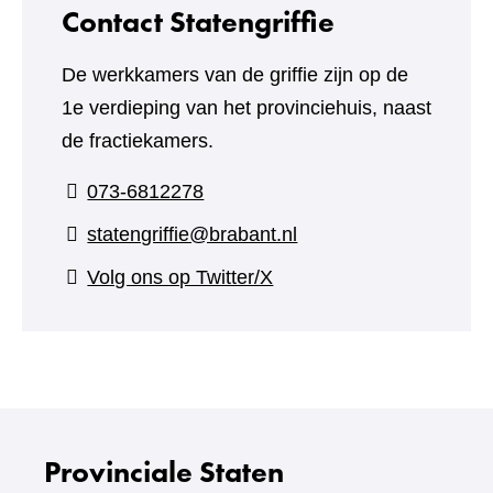
Contact Statengriffie
De werkkamers van de griffie zijn op de
1e verdieping van het provinciehuis, naast
de fractiekamers.
073-6812278
statengriffie@brabant.nl
(verwijst
Volg ons op Twitter/X
naar
een
andere
website)
Provinciale Staten