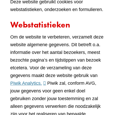
Deze website gebruikt cookies voor
webstatistieken, onderzoeken en formulieren.
Webstatistieken
Om de website te verbeteren, verzamelt deze
website algemene gegevens. Dit betreft o.a.
informatie over het aantal bezoekers, meest
bezochte pagina’s en tijdstippen van bezoek
etcetera. Voor de verzameling van deze
gegevens maakt deze website gebruik van
(verwijst
Piwik Analytics.
Piwik zal, conform AVG,
naar
jouw gegevens voor geen enkel doel
een
gebruiken zonder jouw toestemming en zal
andere
alleen gegevens verwerken die noodzakelijk
website)
zijn voor het realiseren van bepaalde