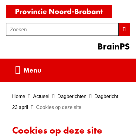
Ga
(naar
naar
homepag
de
Zoeken
Z
Zoek
inhoud
o
BrainPS
e
k
e
Uitklappen
Menu
n
Home
Actueel
Dagberichten
Dagbericht
23 april
Cookies op deze site
Cookies op deze site