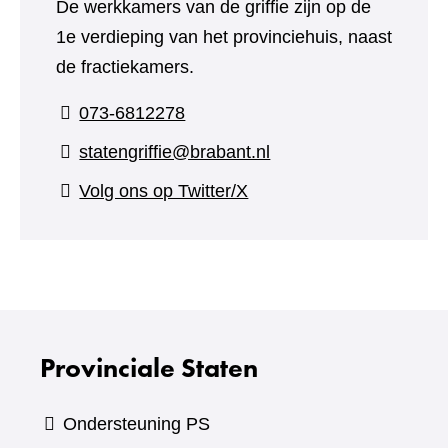
De werkkamers van de griffie zijn op de
1e verdieping van het provinciehuis, naast
de fractiekamers.
073-6812278
statengriffie@brabant.nl
(verwijst
Volg ons op Twitter/X
naar
een
andere
website)
Provinciale Staten
Ondersteuning PS