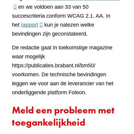
naar
en we voldoen aan 33 van 50
een
succescriteria conform WCAG 2.1. AA. In
(verwijst
ander
het
rapport
kun je nalezen welke
naar
websi
bevindingen zijn geconstateerd.
een
De redactie gaat in toekomstige magazine
andere
waar mogelijk
website)
https://publicaties.brabant.nl/bm50/
voorkomen. De technische bevindingen
leggen we voor aan de leverancier van het
onderliggende platform Foleon.
Meld een probleem met
toegankelijkheid