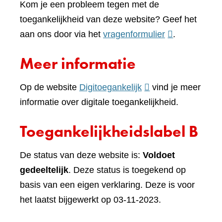
Kom je een probleem tegen met de
toegankelijkheid van deze website? Geef het
(verwijst
aan ons door via het
vragenformulier
.
naar
Meer informatie
een
andere
(verwijst
Op de website
Digitoegankelijk
vind je meer
website)
naar
informatie over digitale toegankelijkheid.
een
Toegankelijkheidslabel B
andere
website)
De status van deze website is:
Voldoet
gedeeltelijk
. Deze status is toegekend op
basis van een eigen verklaring. Deze is voor
het laatst bijgewerkt op 03-11-2023.