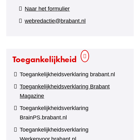
(verwijst
Naar het formulier
naar
webredactie@brabant.nl
een
andere
website)
Toegankelijkheid
Toegankelijkheidsverklaring brabant.nl
Toegankelijkheidsverklaring Brabant
Magazine
Toegankelijkheidsverklaring
BrainPS.brabant.nl
Toegankelijkheidsverklaring
Werkenvoor.brabant.nl