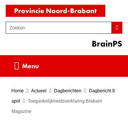
Ga
(naar
naar
homepag
de
Zoeken
Z
Zoek
inhoud
o
BrainPS
e
k
e
Uitklappen
Menu
n
Home
Actueel
Dagberichten
Dagbericht 8
april
Toegankelijkheidsverklaring Brabant
Magazine