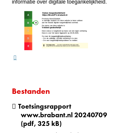
naar
informatie over digitale toegankelijkheid.
een
(verw
andere
naar
website)
een
ande
webs
Bestanden
Toetsingsrapport
www.brabant.nl 20240709
(pdf, 325 kB)