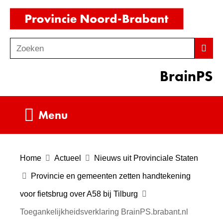
Ga
(naar
naar
homepag
de
Zoeken
Z
Zoek
inhoud
o
BrainPS
e
k
e
Uitklappen
Menu
n
Home
Actueel
Nieuws uit Provinciale Staten
Provincie en gemeenten zetten handtekening
voor fietsbrug over A58 bij Tilburg
Toegankelijkheidsverklaring BrainPS.brabant.nl