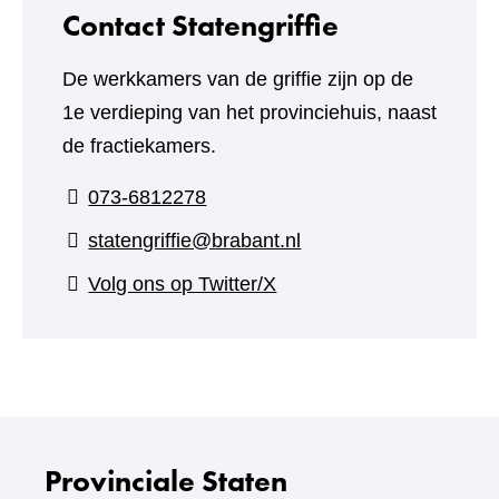
website)
Contact Statengriffie
De werkkamers van de griffie zijn op de
1e verdieping van het provinciehuis, naast
de fractiekamers.
073-6812278
statengriffie@brabant.nl
(verwijst
Volg ons op Twitter/X
naar
een
andere
website)
Provinciale Staten