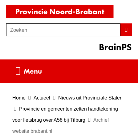
Ga
(naar
naar
homepag
de
Zoeken
Z
Zoek
inhoud
o
BrainPS
e
k
e
Uitklappen
Menu
n
Home
Actueel
Nieuws uit Provinciale Staten
Provincie en gemeenten zetten handtekening
voor fietsbrug over A58 bij Tilburg
Archief
website brabant.nl