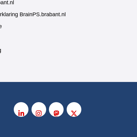
ant.nl
rklaring BrainPS.brabant.nl
e
g
V
o
LinkedIn
Instagram
Mastodon
X
l