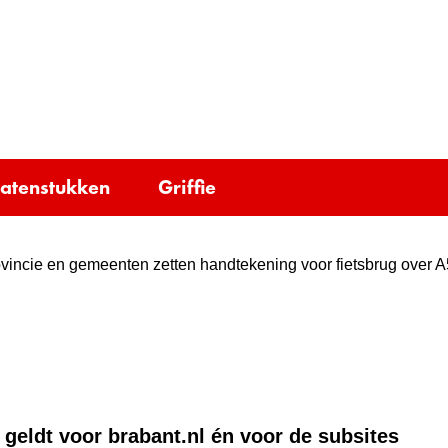
Ga
naar
e)
de
inhoud
tatenstukken
Griffie
vincie en gemeenten zetten handtekening voor fietsbrug over A5
 geldt voor brabant.nl én voor de subsites