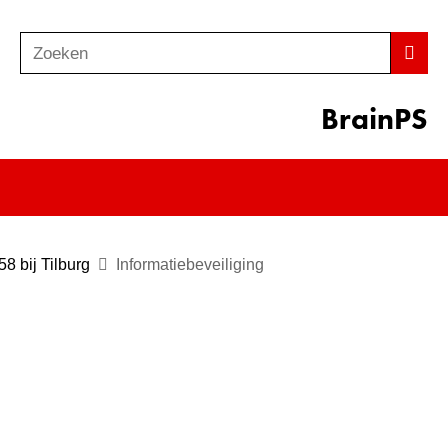
Zoeken
Z
Zoek
o
e
BrainPS
k
e
n
8 bij Tilburg
Informatiebeveiliging