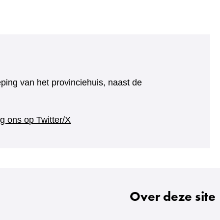
eping van het provinciehuis, naast de
(verwijst
g ons op Twitter/X
naar
een
andere
website)
Over deze site