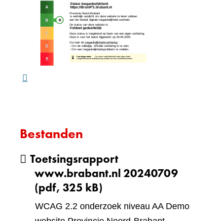
(verw
andere
naar
website)
een
ande
webs
Bestanden
Toetsingsrapport
www.brabant.nl 20240709
(pdf, 325 kB)
WCAG 2.2 onderzoek niveau AA Demo