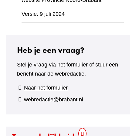
website Provincie Noord-Brabant
Versie: 9 juli 2024
Heb je een vraag?
Stel je vraag via het formulier of stuur een
bericht naar de webredactie.
(verwijst
Naar het formulier
naar
webredactie@brabant.nl
een
andere
website)