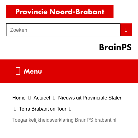
Ga
(naar
naar
homepag
de
Zoeken
Z
Zoek
inhoud
o
BrainPS
e
k
e
Uitklappen
Menu
n
Home
Actueel
Nieuws uit Provinciale Staten
Terra Brabant on Tour
Toegankelijkheidsverklaring BrainPS.brabant.nl