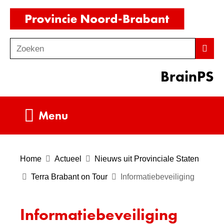
Ga
(naar
naar
homepag
de
Zoeken
Z
Zoek
inhoud
o
BrainPS
e
k
e
Uitklappen
Menu
n
Home
Actueel
Nieuws uit Provinciale Staten
Terra Brabant on Tour
Informatiebeveiliging
Informatiebeveiliging