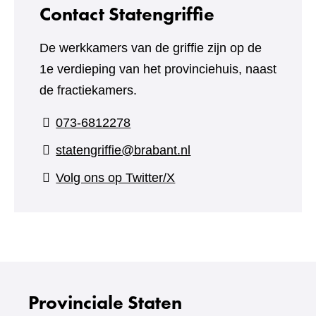
Contact Statengriffie
De werkkamers van de griffie zijn op de
1e verdieping van het provinciehuis, naast
de fractiekamers.
073-6812278
statengriffie@brabant.nl
(verwijst
Volg ons op Twitter/X
naar
een
andere
website)
Provinciale Staten