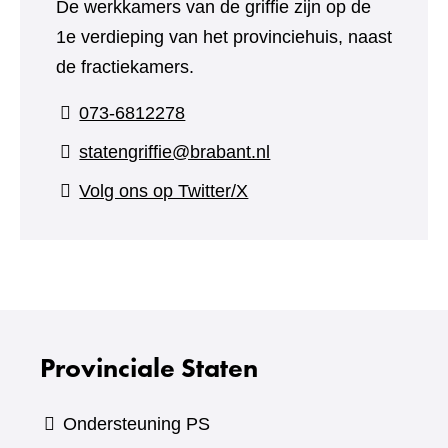
De werkkamers van de griffie zijn op de
1e verdieping van het provinciehuis, naast
de fractiekamers.
073-6812278
statengriffie@brabant.nl
(verwijst
Volg ons op Twitter/X
naar
een
andere
website)
Provinciale Staten
Ondersteuning PS