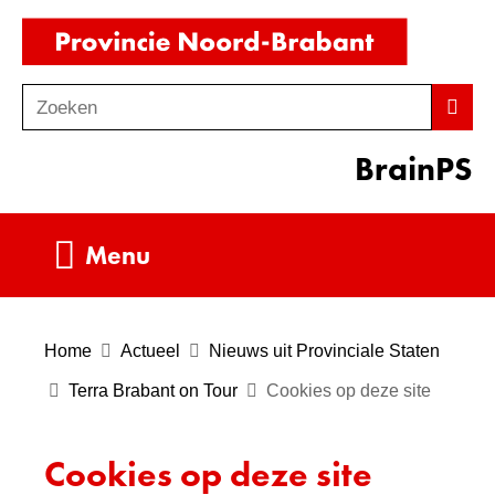
Ga
(naar
naar
homepag
de
Zoeken
Z
Zoek
inhoud
o
BrainPS
e
k
e
Uitklappen
Menu
n
Home
Actueel
Nieuws uit Provinciale Staten
Terra Brabant on Tour
Cookies op deze site
Cookies op deze site