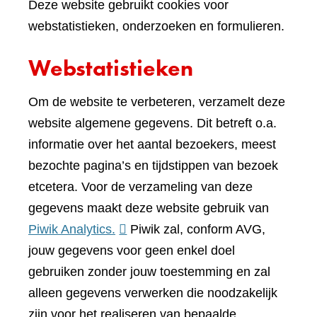
Deze website gebruikt cookies voor
webstatistieken, onderzoeken en formulieren.
Webstatistieken
Om de website te verbeteren, verzamelt deze
website algemene gegevens. Dit betreft o.a.
informatie over het aantal bezoekers, meest
bezochte pagina’s en tijdstippen van bezoek
etcetera. Voor de verzameling van deze
gegevens maakt deze website gebruik van
(verwijst
Piwik Analytics.
Piwik zal, conform AVG,
naar
jouw gegevens voor geen enkel doel
een
gebruiken zonder jouw toestemming en zal
andere
alleen gegevens verwerken die noodzakelijk
website)
zijn voor het realiseren van bepaalde