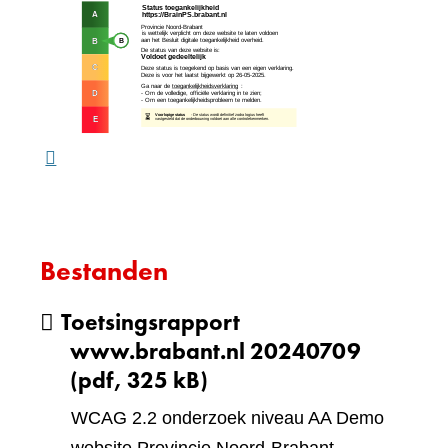
(verw
andere
naar
website)
een
ande
webs
Bestanden
Toetsingsrapport
www.brabant.nl 20240709
(pdf, 325 kB)
WCAG 2.2 onderzoek niveau AA Demo