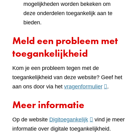
mogelijkheden worden bekeken om
deze onderdelen toegankelijk aan te
bieden.
Meld een probleem met
toegankelijkheid
Kom je een probleem tegen met de
toegankelijkheid van deze website? Geef het
(verwijst
aan ons door via het
vragenformulier
.
naar
Meer informatie
een
andere
(verwijst
Op de website
Digitoegankelijk
vind je meer
website)
naar
informatie over digitale toegankelijkheid.
een