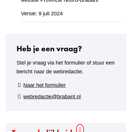
website Provincie Noord-Brabant
Versie: 9 juli 2024
Heb je een vraag?
Stel je vraag via het formulier of stuur een
bericht naar de webredactie.
(verwijst
Naar het formulier
naar
webredactie@brabant.nl
een
andere
website)