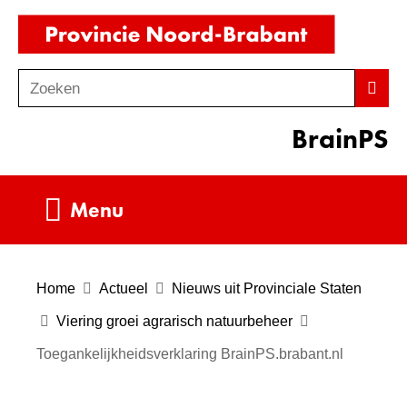
Ga
(naar
naar
homepag
de
Zoeken
Z
Zoek
inhoud
o
BrainPS
e
k
e
Uitklappen
Menu
n
Home
Actueel
Nieuws uit Provinciale Staten
Viering groei agrarisch natuurbeheer
Toegankelijkheidsverklaring BrainPS.brabant.nl