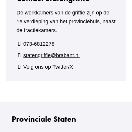
De werkkamers van de griffie zijn op de
1e verdieping van het provinciehuis, naast
de fractiekamers.
073-6812278
statengriffie@brabant.nl
(verwijst
Volg ons op Twitter/X
naar
een
andere
website)
Provinciale Staten