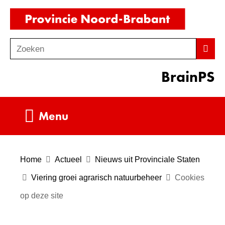
Ga
(naar
naar
homepag
de
Zoeken
Z
Zoek
inhoud
o
BrainPS
e
k
e
Uitklappen
Menu
n
Home
Actueel
Nieuws uit Provinciale Staten
Viering groei agrarisch natuurbeheer
Cookies
op deze site