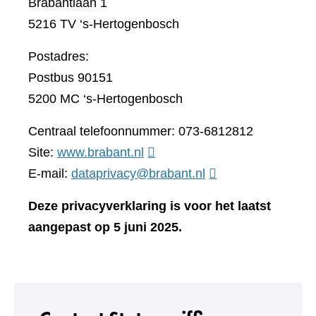
Brabantlaan 1
5216 TV ‘s-Hertogenbosch
Postadres:
Postbus 90151
5200 MC ‘s-Hertogenbosch
Centraal telefoonnummer: 073-6812812
(verwijst
Site:
www.brabant.nl
naar
E-mail:
dataprivacy@brabant.nl
een
Deze privacyverklaring is voor het laatst
andere
aangepast op 5 juni 2025.
website)