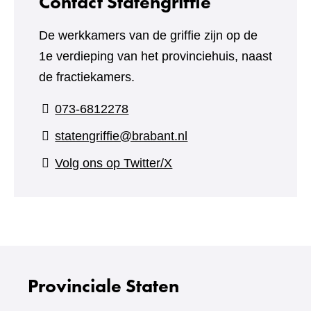
Contact Statengriffie
De werkkamers van de griffie zijn op de
1e verdieping van het provinciehuis, naast
de fractiekamers.
073-6812278
statengriffie@brabant.nl
(verwijst
Volg ons op Twitter/X
naar
een
andere
website)
Provinciale Staten