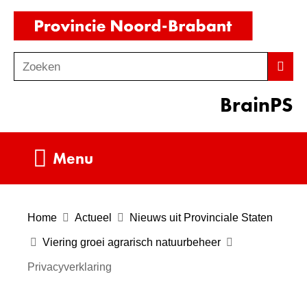
Ga
(naar
naar
homepag
de
Zoeken
Z
Zoek
inhoud
o
BrainPS
e
k
e
Uitklappen
Menu
n
Home
Actueel
Nieuws uit Provinciale Staten
Viering groei agrarisch natuurbeheer
Privacyverklaring