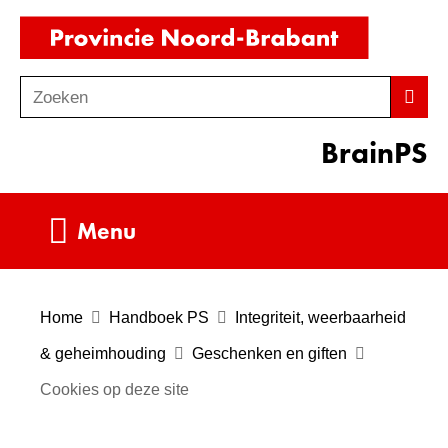
Ga
(naar
naar
homepag
de
Zoeken
Z
Zoek
inhoud
o
BrainPS
e
k
e
Uitklappen
Menu
n
Home
Handboek PS
Integriteit, weerbaarheid
& geheimhouding
Geschenken en giften
Cookies op deze site