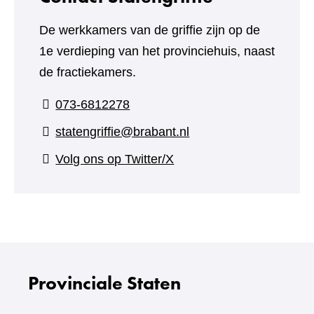
De werkkamers van de griffie zijn op de
1e verdieping van het provinciehuis, naast
de fractiekamers.
073-6812278
statengriffie@brabant.nl
(verwijst
Volg ons op Twitter/X
naar
een
andere
website)
Provinciale Staten