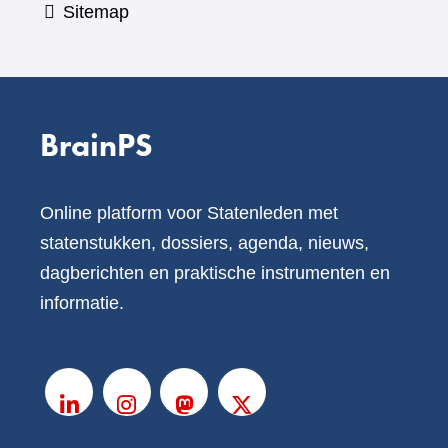
Sitemap
BrainPS
Online platform voor Statenleden met
statenstukken, dossiers, agenda, nieuws,
dagberichten en praktische instrumenten en
informatie.
V
o
LinkedIn
Instagram
Mastodon
X