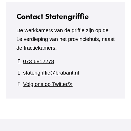
Contact Statengriffie
De werkkamers van de griffie zijn op de
1e verdieping van het provinciehuis, naast
de fractiekamers.
073-6812278
statengriffie@brabant.nl
(verwijst
Volg ons op Twitter/X
naar
een
andere
website)