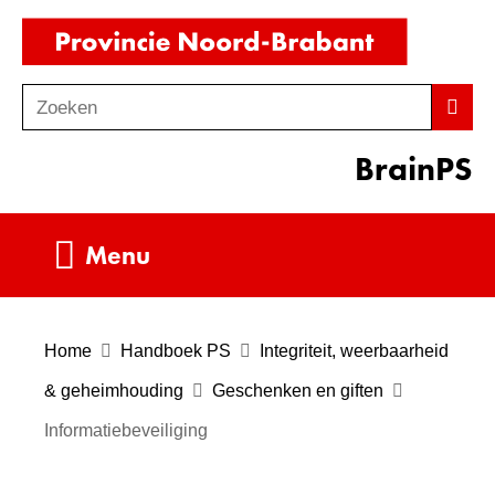
Ga
(naar
naar
homepag
de
Zoeken
Z
Zoek
inhoud
o
BrainPS
e
k
e
Uitklappen
Menu
n
Home
Handboek PS
Integriteit, weerbaarheid
& geheimhouding
Geschenken en giften
Informatiebeveiliging