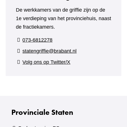
De werkkamers van de griffie zijn op de
1e verdieping van het provinciehuis, naast
de fractiekamers.
073-6812278
statengriffie@brabant.nl
(verwijst
Volg ons op Twitter/X
naar
een
andere
website)
Provinciale Staten