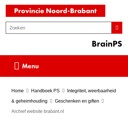
Ga
(naar
naar
homepag
de
Zoeken
Z
Zoek
inhoud
o
BrainPS
e
k
e
Uitklappen
Menu
n
Home
Handboek PS
Integriteit, weerbaarheid
& geheimhouding
Geschenken en giften
Archief website brabant.nl