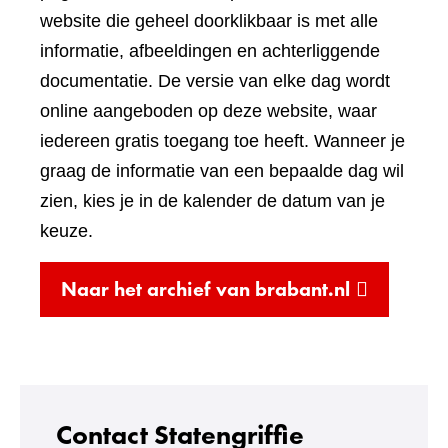
een
website die geheel doorklikbaar is met alle
andere
informatie, afbeeldingen en achterliggende
website)
documentatie. De versie van elke dag wordt
online aangeboden op deze website, waar
iedereen gratis toegang toe heeft. Wanneer je
graag de informatie van een bepaalde dag wil
zien, kies je in de kalender de datum van je
keuze.
(verwijst
Naar het archief van brabant.nl
naar
een
andere
website)
Contact Statengriffie