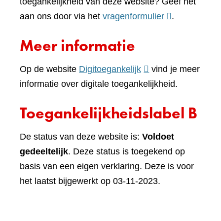
toegankelijkheid van deze website? Geef het
(verwijst
aan ons door via het
vragenformulier
.
naar
Meer informatie
een
andere
(verwijst
Op de website
Digitoegankelijk
vind je meer
website)
naar
informatie over digitale toegankelijkheid.
een
Toegankelijkheidslabel B
andere
website)
De status van deze website is:
Voldoet
gedeeltelijk
. Deze status is toegekend op
basis van een eigen verklaring. Deze is voor
het laatst bijgewerkt op 03-11-2023.