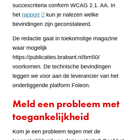
een
succescriteria conform WCAG 2.1. AA. In
(verwijst
ander
het
rapport
kun je nalezen welke
naar
websi
bevindingen zijn geconstateerd.
een
De redactie gaat in toekomstige magazine
andere
waar mogelijk
website)
https://publicaties.brabant.nl/bm50/
voorkomen. De technische bevindingen
leggen we voor aan de leverancier van het
onderliggende platform Foleon.
Meld een probleem met
toegankelijkheid
Kom je een probleem tegen met de