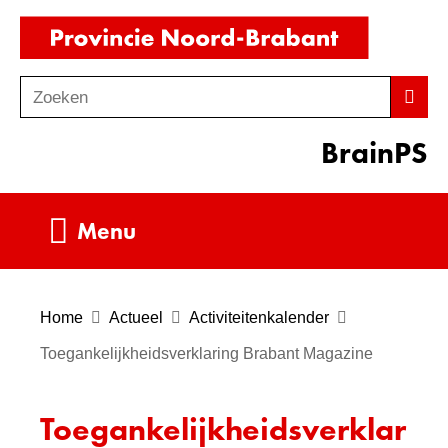
Ga
(naar
naar
homepag
de
Zoeken
Z
Zoek
inhoud
o
BrainPS
e
k
e
Uitklappen
Menu
n
Home
Actueel
Activiteitenkalender
Toegankelijkheidsverklaring Brabant Magazine
Toegankelijkheidsverklar