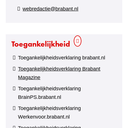
naar
webredactie@brabant.nl
een
andere
website)
Toegankelijkheid
Toegankelijkheidsverklaring brabant.nl
Toegankelijkheidsverklaring Brabant
Magazine
Toegankelijkheidsverklaring
BrainPS.brabant.nl
Toegankelijkheidsverklaring
Werkenvoor.brabant.nl