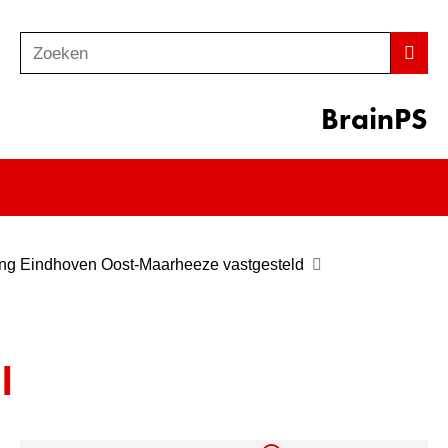
Zoeken
Z
Zoek
o
e
BrainPS
k
e
n
ing Eindhoven Oost-Maarheeze vastgesteld
l