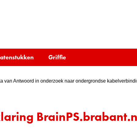
Ga
naar
e)
de
inhoud
tatenstukken
Griffie
a van Antwoord in onderzoek naar ondergrondse kabelverbind
laring BrainPS.brabant.n