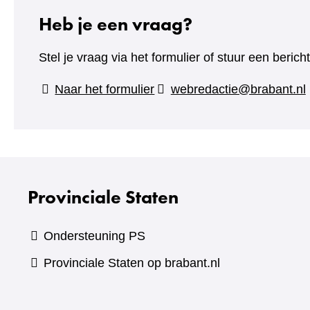
Heb je een vraag?
Stel je vraag via het formulier of stuur een beric
(verwijst
Naar het formulier
webredactie@brabant.nl
naar
een
andere
website)
Provinciale Staten
Ondersteuning PS
Provinciale Staten op brabant.nl