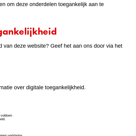
en om deze onderdelen toegankelijk aan te
ankelijkheid
d van deze website? Geef het aan ons door via het
matie over digitale toegankelijkheid.
(verwijst
naar
een
andere