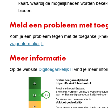
kaart, waarbij de mogelijkheden worden bekek
bieden.
Meld een probleem met toeg
Kom je een probleem tegen met de toegankelijkhei
(verwijst
vragenformulier
.
naar
Meer informatie
een
andere
(verwijst
Op de website
Digitoegankelijk
vind je meer infor
website)
naar
een
andere
website)