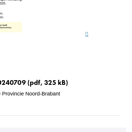
website)
20240709
(pdf, 325 kB)
Provincie Noord-Brabant