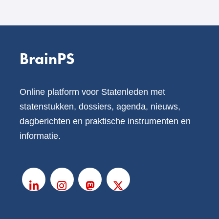
BrainPS
Online platform voor Statenleden met
statenstukken, dossiers, agenda, nieuws,
dagberichten en praktische instrumenten en
informatie.
V
o
LinkedIn
Instagram
Mastodon
X
l