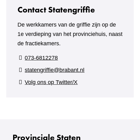
Contact Statengriffie
De werkkamers van de griffie zijn op de
1e verdieping van het provinciehuis, naast
de fractiekamers.
073-6812278
statengriffie@brabant.nl
(verwijst
Volg ons op Twitter/X
naar
een
andere
website)
Provinciale Staten