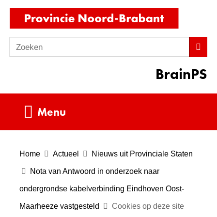
Ga
(naar
naar
homepag
de
Zoeken
Z
Zoek
inhoud
o
BrainPS
e
k
e
Uitklappen
Menu
n
Home
Actueel
Nieuws uit Provinciale Staten
Nota van Antwoord in onderzoek naar
ondergrondse kabelverbinding Eindhoven Oost-
Maarheeze vastgesteld
Cookies op deze site