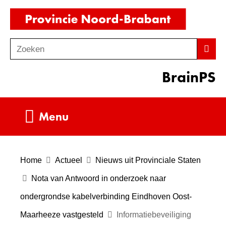
Ga
(naar
naar
homepag
de
Zoeken
Z
Zoek
inhoud
o
BrainPS
e
k
e
Uitklappen
Menu
n
Home
Actueel
Nieuws uit Provinciale Staten
Nota van Antwoord in onderzoek naar
ondergrondse kabelverbinding Eindhoven Oost-
Maarheeze vastgesteld
Informatiebeveiliging