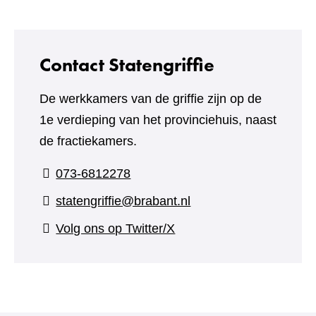
Contact Statengriffie
De werkkamers van de griffie zijn op de
1e verdieping van het provinciehuis, naast
de fractiekamers.
073-6812278
statengriffie@brabant.nl
(verwijst
Volg ons op Twitter/X
naar
een
andere
website)