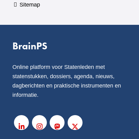
Sitemap
BrainPS
Online platform voor Statenleden met
statenstukken, dossiers, agenda, nieuws,
dagberichten en praktische instrumenten en
informatie.
V
o
LinkedIn
Instagram
Mastodon
X