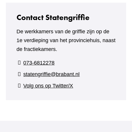
andere
website)
Contact Statengriffie
De werkkamers van de griffie zijn op de
1e verdieping van het provinciehuis, naast
de fractiekamers.
073-6812278
statengriffie@brabant.nl
(verwijst
Volg ons op Twitter/X
naar
een
andere
website)