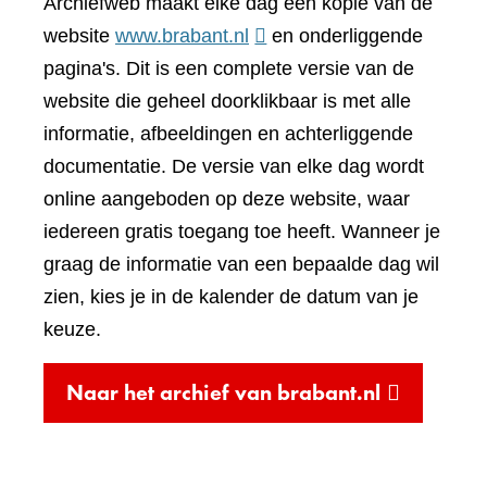
Archiefweb maakt elke dag een kopie van de
(verwijst
website
www.brabant.nl
en onderliggende
naar
pagina's. Dit is een complete versie van de
een
website die geheel doorklikbaar is met alle
andere
informatie, afbeeldingen en achterliggende
website)
documentatie. De versie van elke dag wordt
online aangeboden op deze website, waar
iedereen gratis toegang toe heeft. Wanneer je
graag de informatie van een bepaalde dag wil
zien, kies je in de kalender de datum van je
keuze.
(verwijst
Naar het archief van brabant.nl
naar
een