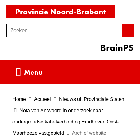
Ga
(naar
naar
homepag
de
Zoeken
Z
Zoek
inhoud
o
BrainPS
e
k
e
Uitklappen
Menu
n
Home
Actueel
Nieuws uit Provinciale Staten
Nota van Antwoord in onderzoek naar
ondergrondse kabelverbinding Eindhoven Oost-
Maarheeze vastgesteld
Archief website