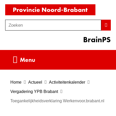
Ga
(naar
naar
homepag
de
Zoeken
Z
Zoek
inhoud
o
BrainPS
e
k
e
Uitklappen
Menu
n
Home
Actueel
Activiteitenkalender
Vergadering YPB Brabant
Toegankelijkheidsverklaring Werkenvoor.brabant.nl