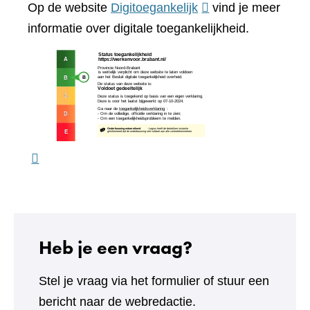
(verwijst
Op de website
Digitoegankelijk
vind je meer
website)
naar
informatie over digitale toegankelijkheid.
een
(verw
andere
naar
website)
een
ande
webs
Heb je een vraag?
Stel je vraag via het formulier of stuur een
bericht naar de webredactie.