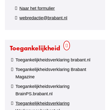
(verwijst
Naar het formulier
naar
webredactie@brabant.nl
een
andere
website)
Toegankelijkheid
Toegankelijkheidsverklaring brabant.nl
Toegankelijkheidsverklaring Brabant
Magazine
Toegankelijkheidsverklaring
BrainPS.brabant.nl
Toegankelijkheidsverklaring