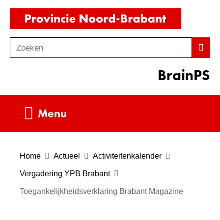
Ga
(naar
naar
homepag
de
Zoeken
Z
Zoek
inhoud
o
BrainPS
e
k
e
Uitklappen
Menu
n
Home
Actueel
Activiteitenkalender
Vergadering YPB Brabant
Toegankelijkheidsverklaring Brabant Magazine