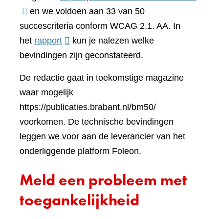
naar
en we voldoen aan 33 van 50
een
succescriteria conform WCAG 2.1. AA. In
(verwijst
ander
het
rapport
kun je nalezen welke
naar
websi
bevindingen zijn geconstateerd.
een
De redactie gaat in toekomstige magazine
andere
waar mogelijk
website)
https://publicaties.brabant.nl/bm50/
voorkomen. De technische bevindingen
leggen we voor aan de leverancier van het
onderliggende platform Foleon.
Meld een probleem met
toegankelijkheid