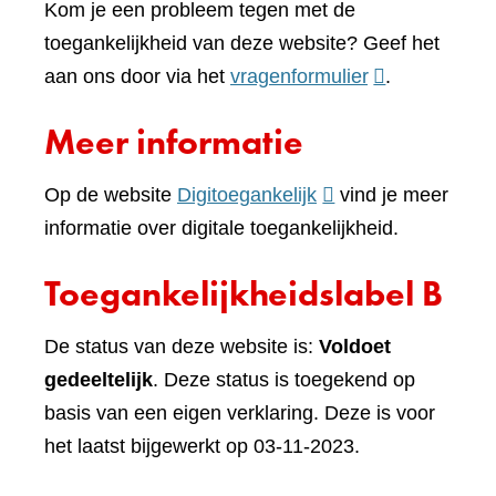
Kom je een probleem tegen met de
toegankelijkheid van deze website? Geef het
(verwijst
aan ons door via het
vragenformulier
.
naar
Meer informatie
een
andere
(verwijst
Op de website
Digitoegankelijk
vind je meer
website)
naar
informatie over digitale toegankelijkheid.
een
Toegankelijkheidslabel B
andere
website)
De status van deze website is:
Voldoet
gedeeltelijk
. Deze status is toegekend op
basis van een eigen verklaring. Deze is voor
het laatst bijgewerkt op 03-11-2023.