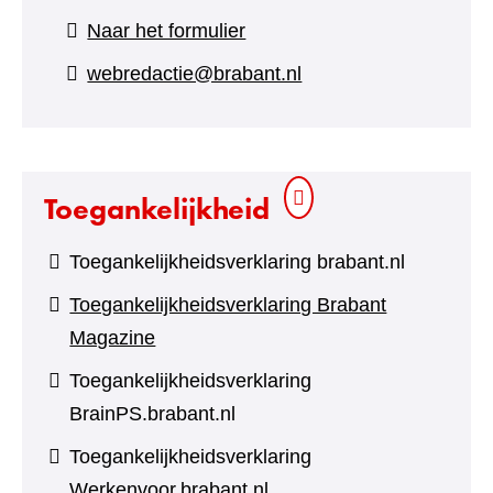
(verwijst
Naar het formulier
naar
webredactie@brabant.nl
een
andere
website)
Toegankelijkheid
Toegankelijkheidsverklaring brabant.nl
Toegankelijkheidsverklaring Brabant
Magazine
Toegankelijkheidsverklaring
BrainPS.brabant.nl
Toegankelijkheidsverklaring
Werkenvoor.brabant.nl