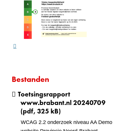
(verw
andere
naar
website)
een
ande
webs
Bestanden
Toetsingsrapport
www.brabant.nl 20240709
(pdf, 325 kB)
WCAG 2.2 onderzoek niveau AA Demo