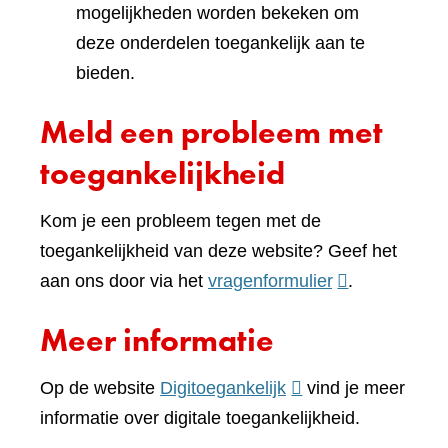
mogelijkheden worden bekeken om
deze onderdelen toegankelijk aan te
bieden.
Meld een probleem met
toegankelijkheid
Kom je een probleem tegen met de
toegankelijkheid van deze website? Geef het
(verwijst
aan ons door via het
vragenformulier
.
naar
Meer informatie
een
andere
(verwijst
Op de website
Digitoegankelijk
vind je meer
website)
naar
informatie over digitale toegankelijkheid.
een