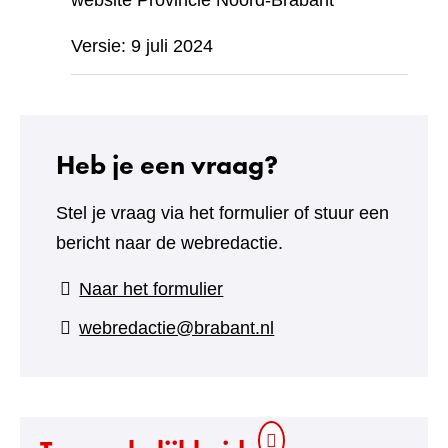
website Provincie Noord-Brabant
Versie: 9 juli 2024
Heb je een vraag?
Stel je vraag via het formulier of stuur een
bericht naar de webredactie.
(verwijst
Naar het formulier
naar
webredactie@brabant.nl
een
andere
website)