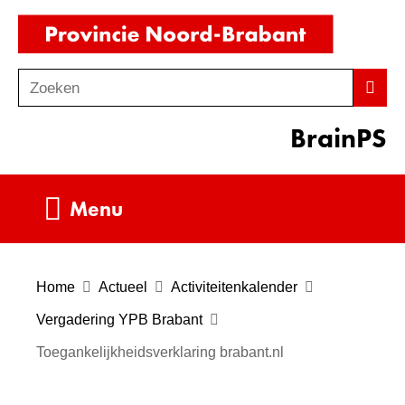
Ga
(naar
naar
homepag
de
Zoeken
Z
Zoek
inhoud
o
BrainPS
e
k
e
Uitklappen
Menu
n
Home
Actueel
Activiteitenkalender
Vergadering YPB Brabant
Toegankelijkheidsverklaring brabant.nl