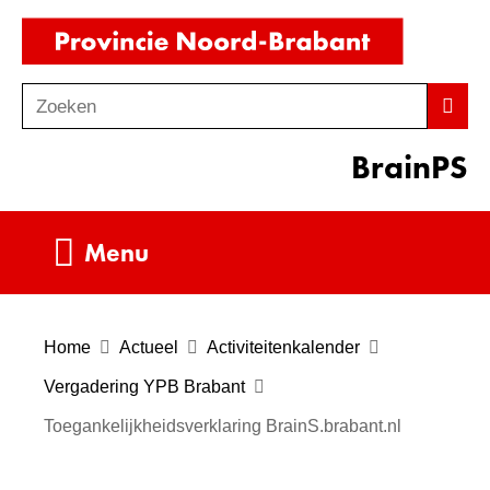
Ga
(naar
naar
homepag
de
Zoeken
Z
Zoek
inhoud
o
BrainPS
e
k
e
Uitklappen
Menu
n
Home
Actueel
Activiteitenkalender
Vergadering YPB Brabant
Toegankelijkheidsverklaring BrainS.brabant.nl