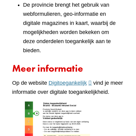
De provincie brengt het gebruik van
webformulieren, geo-informatie en
digitale magazines in kaart, waarbij de
mogelijkheden worden bekeken om
deze onderdelen toegankelijk aan te
bieden.
Meer informatie
(verwijst
Op de website
Digitoegankelijk
vind je meer
naar
informatie over digitale toegankelijkheid.
een
(verw
andere
naar
website)
een
ande